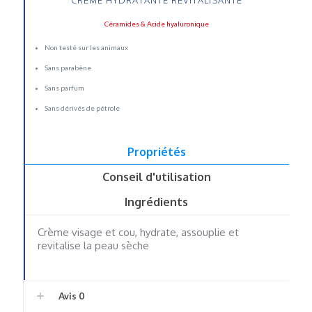
CRÈME HYDRATANTE REVITALISANTE
Céramides & Acide hyaluronique
Non testé sur les animaux
Sans parabène
Sans parfum
Sans dérivés de pétrole
Propriétés
Conseil d'utilisation
Ingrédients
Crème visage et cou, hydrate, assouplie et
revitalise la peau sèche
Avis
0