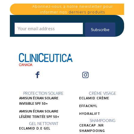
Abonnez-vous à notre newsletter pour
informer nos
derniers produits
PROTECTION SOLAIRE
CRÈME VISAGE
AMISUN ÉCRAN SOLAIRE
ECLAMID CRÈME
INVISIBLE SPF 50+
EFFACNYL
AMISUN ÉCRAN SOLAIRE
HYDRALIFT
LÉGÈRE TEINTÉE SPF 50+
SHAMPOOING
GEL NETTOYANT
CERACAP .NR
ECLAMID D.E GEL
SHAMPOOING