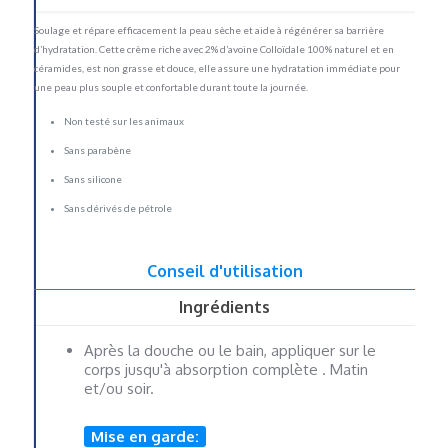
Soulage et répare efficacement la peau sèche et aide à régénérer sa barrière
d’hydratation. Cette crème riche avec 2% d’avoine Colloïdale 100% naturel et en
céramides, est non grasse et douce, elle assure une hydratation immédiate pour
une peau plus souple et confortable durant toute la journée.
Non testé sur les animaux
Sans parabène
Sans silicone
Sans dérivés de pétrole
Conseil d'utilisation
Ingrédients
Après la douche ou le bain, appliquer sur le
corps jusqu'à absorption complète . Matin
et/ou soir.
Mise en garde: